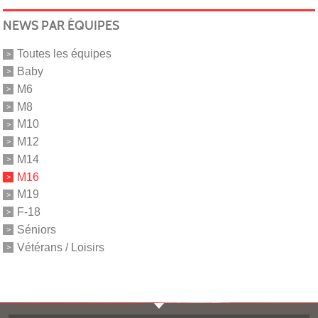
NEWS PAR ÉQUIPES
Toutes les équipes
Baby
M6
M8
M10
M12
M14
M16
M19
F-18
Séniors
Vétérans / Loisirs