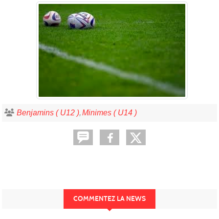
Benjamins ( U12 )
Minimes ( U14 )
COMMENTEZ LA NEWS