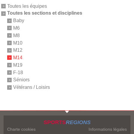
Toutes les équipes
Toutes les sections et disciplines
Baby
M6
M8
M10
M12
M14
M19
F-18
Séniors
Vétérans / Loisirs
SPORTS
REGIONS
Charte cookies
Informations légales