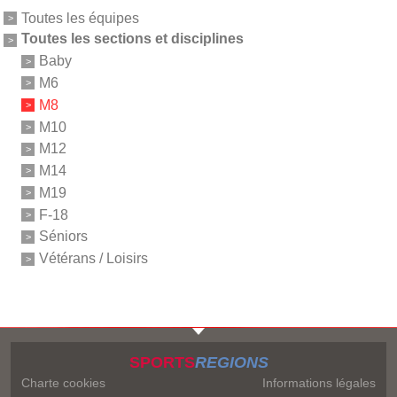
Toutes les équipes
Toutes les sections et disciplines
Baby
M6
M8
M10
M12
M14
M19
F-18
Séniors
Vétérans / Loisirs
SPORTS
REGIONS
Charte cookies
Informations légales