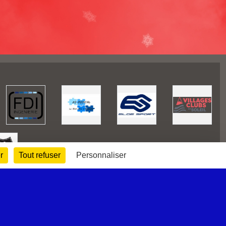
r
Tout refuser
Personnaliser
170814
visites
Informations légales
Signaler un contenu inapproprié