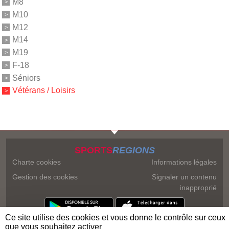
M8
M10
M12
M14
M19
F-18
Séniors
Vétérans / Loisirs
SPORTS
REGIONS
Charte cookies
Informations légales
Gestion des cookies
Signaler un contenu
inapproprié
Ce site utilise des cookies et vous donne le contrôle sur ceux
que vous souhaitez activer