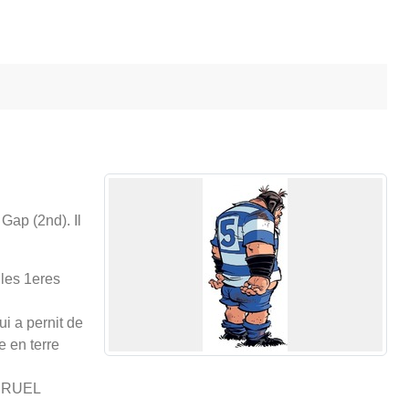
Gap (2nd). Il
 les 1eres
i a pernit de
e en terre
) CRUEL